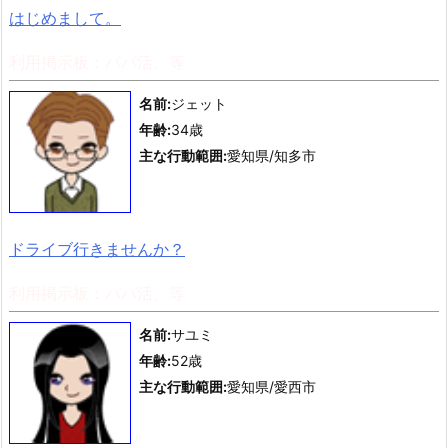
はじめまして。
利用掲示板：パパ活、等
名前:
ジェット
年齢:
34歳
主な行動範囲:
愛知県/知多市
ドライブ行きませんか？
利用掲示板：パパ活、等
名前:
サユミ
年齢:
52歳
主な行動範囲:
愛知県/愛西市