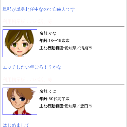
旦那が単身赴任中なので自由人です
利用掲示板：パパ活、等
名前:
かな
年齢:
18〜19歳歳
主な行動範囲:
愛知県／清須市
エッチしたい年ごろ！？かな
利用掲示板：パパ活、等
名前:
くに
年齢:
50代前半歳
主な行動範囲:
愛知県／豊田市
はじめまして