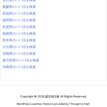
愛知県清須市のパパ活を検索
愛媛県のパパ活を検索
愛知県北名古屋市のパパ活を検索
高知県のパパ活を検索
愛知県弥富市のパパ活を検索
福岡県のパパ活を検索
愛知県みよし市のパパ活を検索
佐賀県のパパ活を検索
愛知県あま市のパパ活を検索
長崎県のパパ活を検索
愛知県長久手市のパパ活を検索
熊本県のパパ活を検索
愛知県東郷町のパパ活を検索
大分県のパパ活を検索
愛知県豊山町のパパ活を検索
宮崎県のパパ活を検索
愛知県大口町のパパ活を検索
愛知県扶桑町のパパ活を検索
鹿児島県のパパ活を検索
愛知県大治町のパパ活を検索
沖縄県のパパ活を検索
愛知県蟹江町のパパ活を検索
愛知県飛島村のパパ活を検索
愛知県阿久比町のパパ活を検索
愛知県東浦町のパパ活を検索
Copyright ©
2026
援交掲示板
All Rights Reserved.
愛知県南知多町のパパ活を検索
愛知県美浜町のパパ活を検索
WordPress Luxeritas Theme is provided by "
Thought is free
".