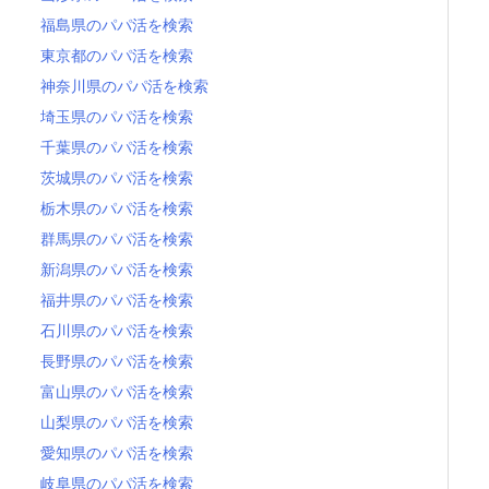
福島県のパパ活を検索
東京都のパパ活を検索
神奈川県のパパ活を検索
埼玉県のパパ活を検索
千葉県のパパ活を検索
茨城県のパパ活を検索
栃木県のパパ活を検索
群馬県のパパ活を検索
新潟県のパパ活を検索
福井県のパパ活を検索
石川県のパパ活を検索
長野県のパパ活を検索
富山県のパパ活を検索
山梨県のパパ活を検索
愛知県のパパ活を検索
岐阜県のパパ活を検索