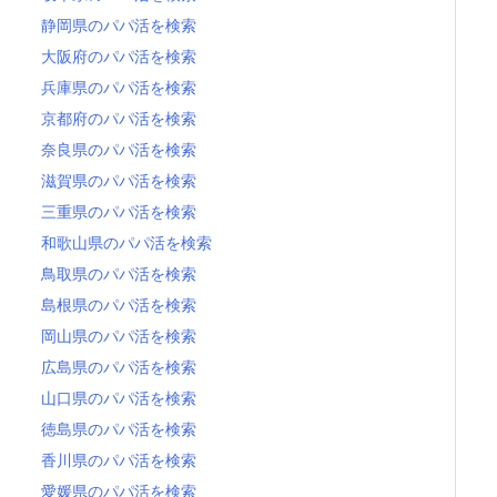
静岡県のパパ活を検索
大阪府のパパ活を検索
兵庫県のパパ活を検索
京都府のパパ活を検索
奈良県のパパ活を検索
滋賀県のパパ活を検索
三重県のパパ活を検索
和歌山県のパパ活を検索
鳥取県のパパ活を検索
島根県のパパ活を検索
岡山県のパパ活を検索
広島県のパパ活を検索
山口県のパパ活を検索
徳島県のパパ活を検索
香川県のパパ活を検索
愛媛県のパパ活を検索