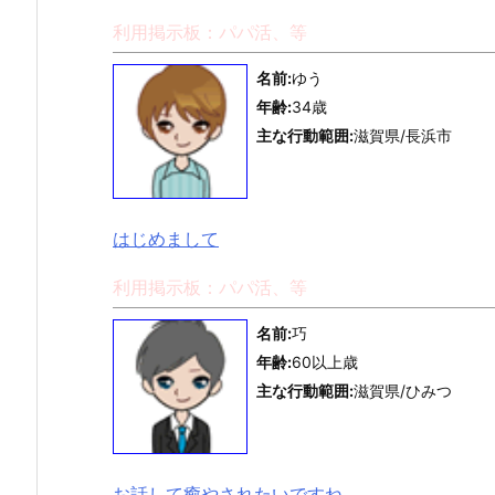
利用掲示板：パパ活、等
名前:
ゆう
年齢:
34歳
主な行動範囲:
滋賀県/長浜市
はじめまして
利用掲示板：パパ活、等
名前:
巧
年齢:
60以上歳
主な行動範囲:
滋賀県/ひみつ
お話して癒やされたいですね