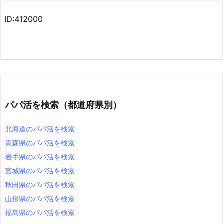
茨城県のパパ活を検索
ID:412000
茨城県水戸市のパパ活を検索
茨城県日立市のパパ活を検索
茨城県土浦市のパパ活を検索
茨城県古河市のパパ活を検索
茨城県石岡市のパパ活を検索
茨城県結城市のパパ活を検索
パパ活を検索（都道府県別）
茨城県龍ケ崎市のパパ活を検索
茨城県下妻市のパパ活を検索
北海道のパパ活を検索
茨城県常総市のパパ活を検索
青森県のパパ活を検索
茨城県常陸太田市のパパ活を検索
岩手県のパパ活を検索
茨城県高萩市のパパ活を検索
宮城県のパパ活を検索
茨城県北茨城市のパパ活を検索
秋田県のパパ活を検索
茨城県笠間市のパパ活を検索
山形県のパパ活を検索
茨城県取手市のパパ活を検索
茨城県牛久市のパパ活を検索
福島県のパパ活を検索