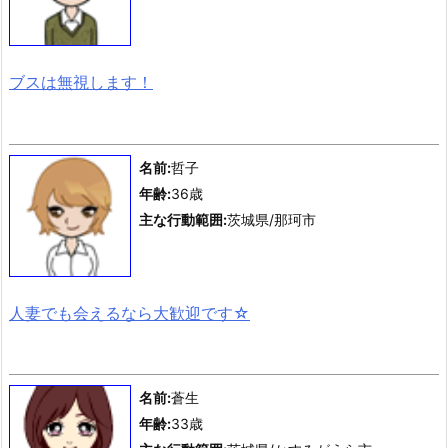
ブスは無視します！
利用掲示板：パパ活、等
名前:
哲子
年齢:
36歳
主な行動範囲:
茨城県/那珂市
人妻でも会えるなら大歓迎です☆
利用掲示板：パパ活、等
名前:
蒼生
年齢:
33歳