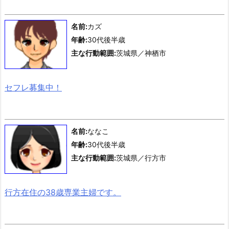
利用掲示板：パパ活、等
名前:
カズ
年齢:
30代後半歳
主な行動範囲:
茨城県／神栖市
セフレ募集中！
利用掲示板：パパ活、等
名前:
ななこ
年齢:
30代後半歳
主な行動範囲:
茨城県／行方市
行方在住の38歳専業主婦です。
利用掲示板：パパ活、等