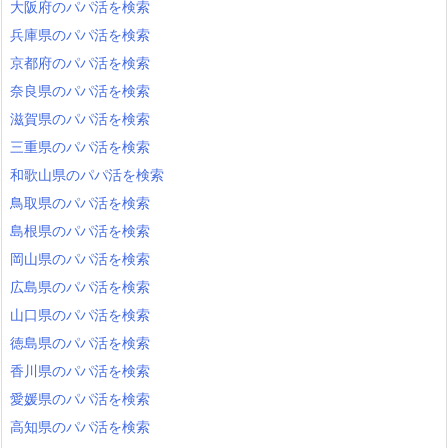
大阪府のパパ活を検索
茨城県大洗町のパパ活を検索
兵庫県のパパ活を検索
茨城県城里町のパパ活を検索
京都府のパパ活を検索
茨城県東海村のパパ活を検索
奈良県のパパ活を検索
茨城県大子町のパパ活を検索
滋賀県のパパ活を検索
茨城県美浦村のパパ活を検索
三重県のパパ活を検索
茨城県阿見町のパパ活を検索
和歌山県のパパ活を検索
茨城県河内町のパパ活を検索
鳥取県のパパ活を検索
茨城県八千代町のパパ活を検索
島根県のパパ活を検索
茨城県五霞町のパパ活を検索
茨城県境町のパパ活を検索
岡山県のパパ活を検索
茨城県利根町のパパ活を検索
広島県のパパ活を検索
山口県のパパ活を検索
徳島県のパパ活を検索
香川県のパパ活を検索
愛媛県のパパ活を検索
高知県のパパ活を検索