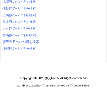
福岡県のパパ活を検索
佐賀県のパパ活を検索
長崎県のパパ活を検索
熊本県のパパ活を検索
大分県のパパ活を検索
宮崎県のパパ活を検索
鹿児島県のパパ活を検索
沖縄県のパパ活を検索
Copyright ©
2026
援交掲示板
All Rights Reserved.
WordPress Luxeritas Theme is provided by "
Thought is free
".