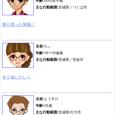
年齢:
50代前半歳
主な行動範囲:
茨城県／つくば市
割り切った関係！
利用掲示板：パパ活、等
名前:
ちぃ
年齢:
18〜19歳歳
主な行動範囲:
茨城県／常総市
すぐ会いたい！
利用掲示板：パパ活、等
名前:
ようすけ
年齢:
35歳
主な行動範囲:
茨城県/行方市