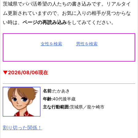
茨城県でパパ活希望の人たちの書き込みです。リアルタイ
ム更新されていますので、お気に入りの相手が見つからな
い時は、
ページの再読み込み
をしてみてください。
女性を検索
男性を検索
▼2026/08/06現在
名前:
たかあき
年齢:
40代後半歳
主な行動範囲:
茨城県／龍ケ崎市
割り切った関係！